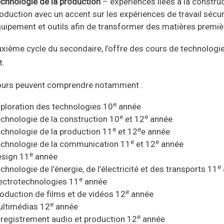
chnologie de la production
– expériences liées à la construc
oduction avec un accent sur les expériences de travail sécurit
uipement et outils afin de transformer des matières première
xième cycle du secondaire, l’offre des cours de technologie
t.
ours peuvent comprendre notamment :
e
ploration des technologies 10
année
e
e
chnologie de la construction 10
et 12
année
e
e
chnologie de la production 11
et 12
e année
e
e
chnologie de la communication 11
et 12
année
e
sign 11
année
e
chnologie de l’énergie, de l’électricité et des transports 11
e
ectrotechnologies 11
année
e
oduction de films et de vidéos 12
année
e
ltimédias 12
année
e
registrement audio et production 12
année