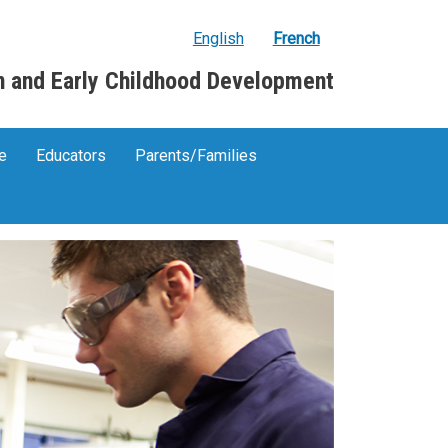
English
French
n and Early Childhood Development
re
Educators
Parents/Families