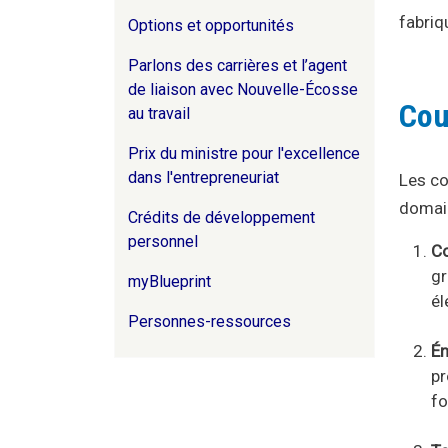
fabriq
Options et opportunités
Parlons des carrières et l’agent
de liaison avec Nouvelle-Écosse
Cou
au travail
Prix du ministre pour l'excellence
dans l'entrepreneuriat
Les co
domain
Crédits de développement
personnel
Co
gr
myBlueprint
é
Personnes-ressources
Én
pr
f