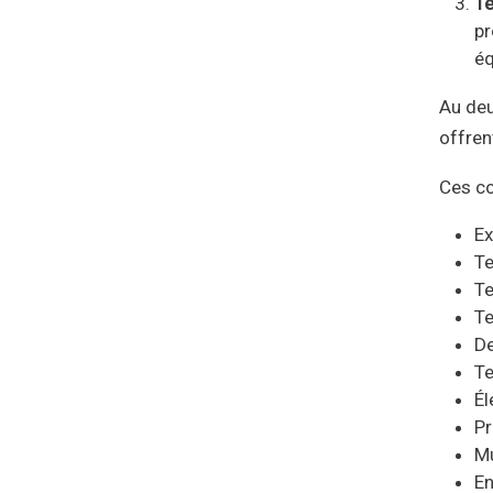
Te
pr
éq
Au deu
offren
Ces c
Ex
Te
Te
Te
De
Te
Él
Pr
Mu
En